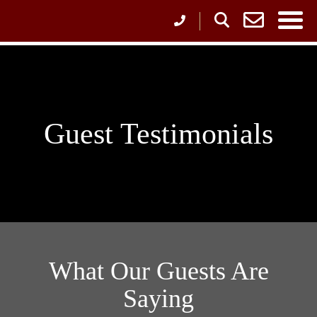
Guest Testimonials
What Our Guests Are
Saying