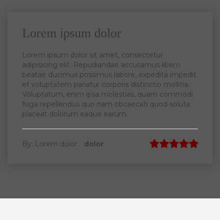
Lorem ipsum dolor
Lorem ipsum dolor sit amet, consectetur
adipisicing elit. Repudiandae accusamus libero
beatae ducimus possimus labore, expedita impedit
et voluptatem pariatur corporis distinctio mollitia.
Voluptatum, enim ipsa molestias, quam commodi
fuga repellendus quo nam obcaecati quod soluta
placeat dolorum eaque earum.
By: Lorem dolor
dolor